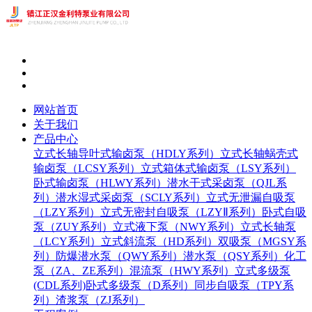
网站首页
关于我们
产品中心
立式长轴导叶式输卤泵（HDLY系列）
立式长轴蜗壳式
输卤泵（LCSY系列）
立式箱体式输卤泵（LSY系列）
卧式输卤泵（HLWY系列）
潜水干式采卤泵（QJL系
列）
潜水湿式采卤泵（SCLY系列）
立式无泄漏自吸泵
（LZY系列）
立式无密封自吸泵（LZYⅡ系列）
卧式自吸
泵（ZUY系列）
立式液下泵（NWY系列）
立式长轴泵
（LCY系列）
立式斜流泵（HD系列）
双吸泵（MGSY系
列）
防爆潜水泵（QWY系列）
潜水泵（QSY系列）
化工
泵（ZA、ZE系列）
混流泵（HWY系列）
立式多级泵
(CDL系列)
卧式多级泵（D系列）
同步自吸泵（TPY系
列）
渣浆泵（ZJ系列）