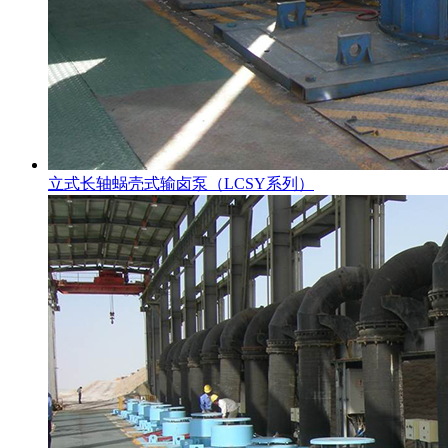
立式长轴蜗壳式输卤泵（LCSY系列）