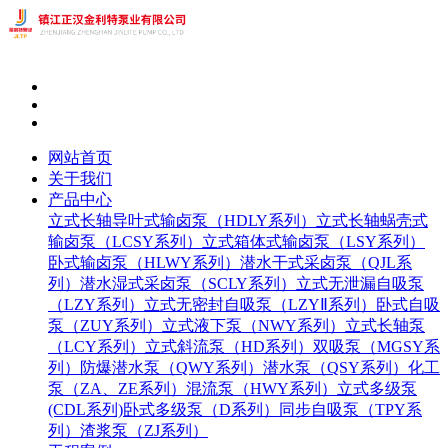
网站首页
关于我们
产品中心
立式长轴导叶式输卤泵（HDLY系列）
立式长轴蜗壳式
输卤泵（LCSY系列）
立式箱体式输卤泵（LSY系列）
卧式输卤泵（HLWY系列）
潜水干式采卤泵（QJL系
列）
潜水湿式采卤泵（SCLY系列）
立式无泄漏自吸泵
（LZY系列）
立式无密封自吸泵（LZYⅡ系列）
卧式自吸
泵（ZUY系列）
立式液下泵（NWY系列）
立式长轴泵
（LCY系列）
立式斜流泵（HD系列）
双吸泵（MGSY系
列）
防爆潜水泵（QWY系列）
潜水泵（QSY系列）
化工
泵（ZA、ZE系列）
混流泵（HWY系列）
立式多级泵
(CDL系列)
卧式多级泵（D系列）
同步自吸泵（TPY系
列）
渣浆泵（ZJ系列）