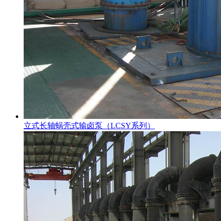
立式长轴蜗壳式输卤泵（LCSY系列）