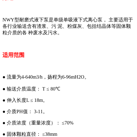
NWY型耐磨式液下泵是单级单吸液下式离心泵， 主要适用于
各行业输送含有渣浆、污 泥、粉煤灰、包括结晶体等固体颗
粒介质的各 种废水及污水。
适用范围
● 流量为4-640m3/h，扬程为6-96mH2O。
● 输送介质温度： T ≤ 80℃
● 伸入长度L ≤ 18m。
● 介质PH值： 3-11。
● 介质浓度（重量浓度）： ≤70%
● 固体颗粒直径： ≤38mm