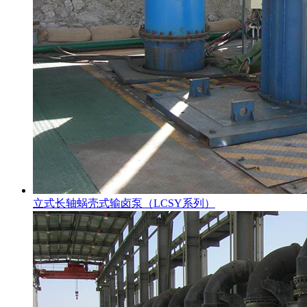
立式长轴蜗壳式输卤泵（LCSY系列）