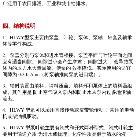
广泛用于农田排灌、工业和城市给排水。
四、结构说明
1、HLWY型泵主要由泵盖、叶轮、泵体、泵轴、轴套及轴承
体等零件构成。
2、泵盖分别与泵体和进水管相接。泵盖平面与叶轮平面之间
应有适当间隙。 间隙过小会产生摩擦； 间隙过大， 会导致泵
体内的压力水大量回流、使泵的 效率降低。实际使用的适宜
间隙为 0.3-0.7mm（将泵轴推向泵的进口端）。
3、轴封装置由填料、填料压盖、填料环和泵体上的填料函组
成。其作用是 防止空气吸入泵内和防止水从泵内过多地沿轴
流出。
4、HLWY 型泵可以采用直接传动或皮带轮传动， 常用的电动
机或柴油机驱动。
5、HLWY 型泵叶轮主要有闭式和开式两种型式。闭式叶轮主
要用于输送介质 为清水或物理、化学性质类似于清水的液