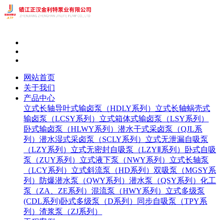
网站首页
关于我们
产品中心
立式长轴导叶式输卤泵（HDLY系列）
立式长轴蜗壳式
输卤泵（LCSY系列）
立式箱体式输卤泵（LSY系列）
卧式输卤泵（HLWY系列）
潜水干式采卤泵（QJL系
列）
潜水湿式采卤泵（SCLY系列）
立式无泄漏自吸泵
（LZY系列）
立式无密封自吸泵（LZYⅡ系列）
卧式自吸
泵（ZUY系列）
立式液下泵（NWY系列）
立式长轴泵
（LCY系列）
立式斜流泵（HD系列）
双吸泵（MGSY系
列）
防爆潜水泵（QWY系列）
潜水泵（QSY系列）
化工
泵（ZA、ZE系列）
混流泵（HWY系列）
立式多级泵
(CDL系列)
卧式多级泵（D系列）
同步自吸泵（TPY系
列）
渣浆泵（ZJ系列）