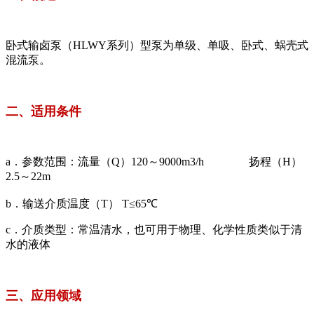
卧式输卤泵（HLWY系列）型泵为单级、单吸、卧式、蜗壳式
混流泵。
二、适用条件
a．参数范围：流量（Q）120～9000m3/h 扬程（H）
2.5～22m
b．输送介质温度（T） T≤65℃
c．介质类型：常温清水，也可用于物理、化学性质类似于清
水的液体
三、应用领域