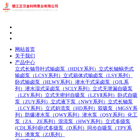
网站首页
关于我们
产品中心
立式长轴导叶式输卤泵（HDLY系列）
立式长轴蜗壳式
输卤泵（LCSY系列）
立式箱体式输卤泵（LSY系列）
卧式输卤泵（HLWY系列）
潜水干式采卤泵（QJL系
列）
潜水湿式采卤泵（SCLY系列）
立式无泄漏自吸泵
（LZY系列）
立式无密封自吸泵（LZYⅡ系列）
卧式自吸
泵（ZUY系列）
立式液下泵（NWY系列）
立式长轴泵
（LCY系列）
立式斜流泵（HD系列）
双吸泵（MGSY系
列）
防爆潜水泵（QWY系列）
潜水泵（QSY系列）
化工
泵（ZA、ZE系列）
混流泵（HWY系列）
立式多级泵
(CDL系列)
卧式多级泵（D系列）
同步自吸泵（TPY系
列）
渣浆泵（ZJ系列）