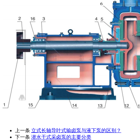
上一条
立式长轴导叶式输卤泵与液下泵的区别？
下一条
潜水干式采卤泵的主要分类