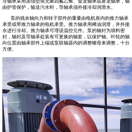
导轴承采用加强型填充聚四氟乙烯、金龙轴承或赛龙轴承，轴
由护管保护，输送污水时，导轴承须外接冷却润滑水。
泵的残余轴向力和转子部件的重量由电机座内的推力轴承
承受或带推力轴承的电机承受。推力轴承用稀油润滑，并外接
水进行冷却。推力轴承可埋设温控元件。泵的轴封为填料密
封，轴封及导轴承处装有可更换的轴套，以保护轴。叶轮的轴
向位置由轴承部件上端或泵联轴器内的调整螺母来调整，十分
方便。