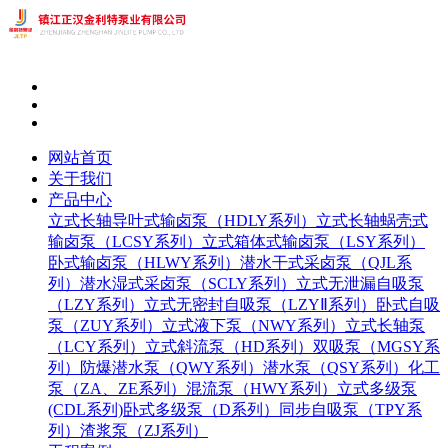
网站首页
关于我们
产品中心
立式长轴导叶式输卤泵（HDLY系列）
立式长轴蜗壳式
输卤泵（LCSY系列）
立式箱体式输卤泵（LSY系列）
卧式输卤泵（HLWY系列）
潜水干式采卤泵（QJL系
列）
潜水湿式采卤泵（SCLY系列）
立式无泄漏自吸泵
（LZY系列）
立式无密封自吸泵（LZYⅡ系列）
卧式自吸
泵（ZUY系列）
立式液下泵（NWY系列）
立式长轴泵
（LCY系列）
立式斜流泵（HD系列）
双吸泵（MGSY系
列）
防爆潜水泵（QWY系列）
潜水泵（QSY系列）
化工
泵（ZA、ZE系列）
混流泵（HWY系列）
立式多级泵
(CDL系列)
卧式多级泵（D系列）
同步自吸泵（TPY系
列）
渣浆泵（ZJ系列）