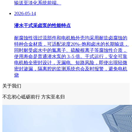
输送至淡化系统前端。
2026-05-14
潜水干式采卤泵的性能特点
耐腐蚀性强过流部件和电机舱外壳均采用耐盐卤腐蚀的
特种合金材质，可适配浓度20%–饱和卤水的长期输送，
同时耐受卤水中的氯离子、硫酸根离子等腐蚀性介质，
使用寿命是普通潜水泵的 3–5 倍。干式运行，安全可靠
电机舱全密封设计，无漏电、短路风险，即使出现轻微
密封渗漏，隔离腔的监测系统也会及时报警，避免电机
烧
关于我们
不忘初心砥砺前行 方实至名归