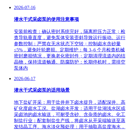
2026-07-16
潜水干式采卤泵的使用注意事项
安装前检查：确认密封系统完好，隔离腔压力正常；检
查导轨垂直度，避免泵体安装歪斜导致运行振动。运行
参数控制：严禁在无水状态下空转；控制卤水含砂量
≤5%，避免叶轮磨损。定期维护：每 3–6 个月检查机械
密封磨损情况，更换老化密封件；定期清理流道内的结
晶物，保持流道畅通。防腐防护：长期停机时，需排空
泵体内
2026-06-17
潜水干式采卤泵的适用场景
地下盐矿开采：用于盐井井下卤水提升，适配深井、高
矿化度卤水工况。盐湖卤水开发：适用于盐湖浅水区或
采卤池的卤水输送，可耐受含砂、含杂质的卤水。化工
制盐行业：配套制盐生产线，将卤水从开采端输送至蒸
发结晶工序。海水淡化预处理：用于抽取高盐度海水，