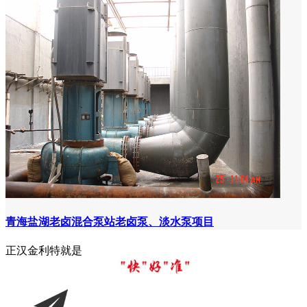
青海盐湖老卤混合泵站老卤泵、淡水泵项目
正汉金利特就是