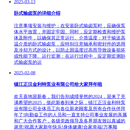
2025-03-13
卧式输卤泵的详细介绍
注意事项安装与维护：在安装卧式输卤泵时，应确保泵
体水平放置，并固定牢固。同时，应定期检查和维护泵
体及附件，以确保其正常运行。介质温度：对于输送高
温介质的卧式输卤泵，应特别注意轴承和密封件的选用
及冷却方式的设计，以防止因温度过高而导致设备损坏
或性能下降。运行监测：在运行过程中，应定期监测卧
式输卤泵的运
2025-02-08
镇江正汉金利特泵业有限公司给大家拜年啦
欢天喜地迎新春，我们告别成绩斐然的2024，迎来了充
满希望的2025，值此新春到来之际，镇江正汉金利特泵
业有限公司全体员工向各位新老顾客及所有合作伙伴拜
年了!向勤奋工作的人员和一直支持公司事业发展的亲属
和广大合作客户，各级党政领导及各界朋友致以真诚的
谢意!祝愿大家新年快乐!身体健康!合家幸福!万事顺