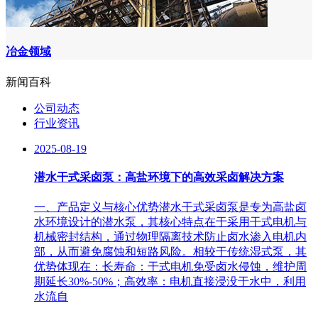
冶金领域
新闻百科
公司动态
行业资讯
2025-08-19
潜水干式采卤泵：高盐环境下的高效采卤解决方案
一、产品定义与核心优势潜水干式采卤泵是专为高盐卤
水环境设计的潜水泵，其核心特点在于采用干式电机与
机械密封结构，通过物理隔离技术防止卤水渗入电机内
部，从而避免腐蚀和短路风险。相较于传统湿式泵，其
优势体现在：长寿命：干式电机免受卤水侵蚀，维护周
期延长30%-50%；高效率：电机直接浸没于水中，利用
水流自