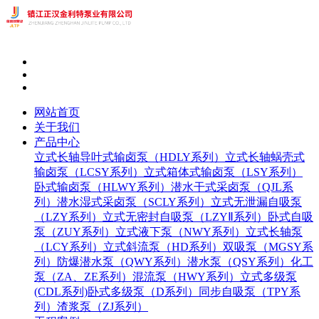
网站首页
关于我们
产品中心
立式长轴导叶式输卤泵（HDLY系列）
立式长轴蜗壳式
输卤泵（LCSY系列）
立式箱体式输卤泵（LSY系列）
卧式输卤泵（HLWY系列）
潜水干式采卤泵（QJL系
列）
潜水湿式采卤泵（SCLY系列）
立式无泄漏自吸泵
（LZY系列）
立式无密封自吸泵（LZYⅡ系列）
卧式自吸
泵（ZUY系列）
立式液下泵（NWY系列）
立式长轴泵
（LCY系列）
立式斜流泵（HD系列）
双吸泵（MGSY系
列）
防爆潜水泵（QWY系列）
潜水泵（QSY系列）
化工
泵（ZA、ZE系列）
混流泵（HWY系列）
立式多级泵
(CDL系列)
卧式多级泵（D系列）
同步自吸泵（TPY系
列）
渣浆泵（ZJ系列）